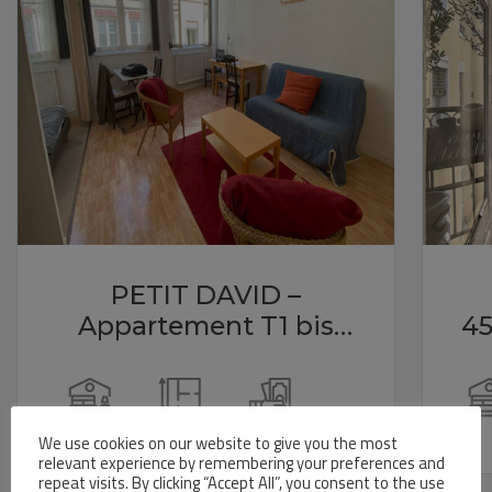
PETIT DAVID –
Appartement T1 bis
45
meublé 36m² – LYON 02
vu
CORDELIERS
1
36 m²
786 € / mois
2
We use cookies on our website to give you the most
relevant experience by remembering your preferences and
Voir ce bien
repeat visits. By clicking “Accept All”, you consent to the use