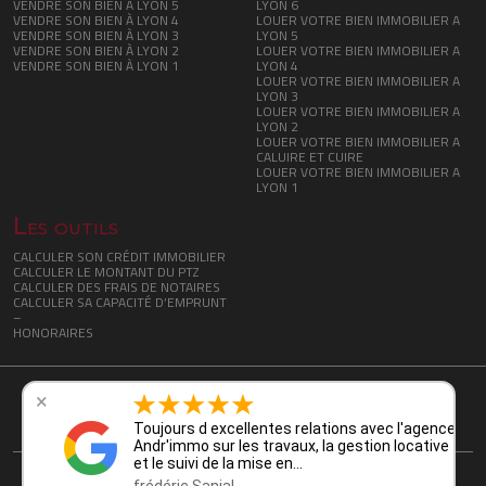
VENDRE SON BIEN À LYON 5
LYON 6
VENDRE SON BIEN À LYON 4
LOUER VOTRE BIEN IMMOBILIER A
VENDRE SON BIEN À LYON 3
LYON 5
VENDRE SON BIEN À LYON 2
LOUER VOTRE BIEN IMMOBILIER A
VENDRE SON BIEN À LYON 1
LYON 4
LOUER VOTRE BIEN IMMOBILIER A
LYON 3
LOUER VOTRE BIEN IMMOBILIER A
LYON 2
LOUER VOTRE BIEN IMMOBILIER A
CALUIRE ET CUIRE
LOUER VOTRE BIEN IMMOBILIER A
LYON 1
Les outils
CALCULER SON CRÉDIT IMMOBILIER
CALCULER LE MONTANT DU PTZ
CALCULER DES FRAIS DE NOTAIRES
CALCULER SA CAPACITÉ D’EMPRUNT
–
HONORAIRES
POLITIQUE DE
MENTIONS
ADMINISTRATEUR
PARAMÈTRES DES
CONFIDENTIALITÉ
LÉGALES
COOKIES
5 Place Carnot - 69002 Lyon
Toujours d excellentes relations avec l'agence
Andr'immo sur les travaux, la gestion locative
et le suivi de la mise en…
Andr'immo 2026 Tous droits réservés -
Site réalisé par Charly & Gandhi