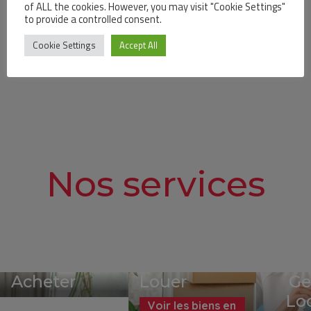
of ALL the cookies. However, you may visit "Cookie Settings"
to provide a controlled consent.
Cookie Settings
Accept All
Voir tous les biens en location
Nos services
Acheter
Louer
Ge
Lo
Voir les biens en