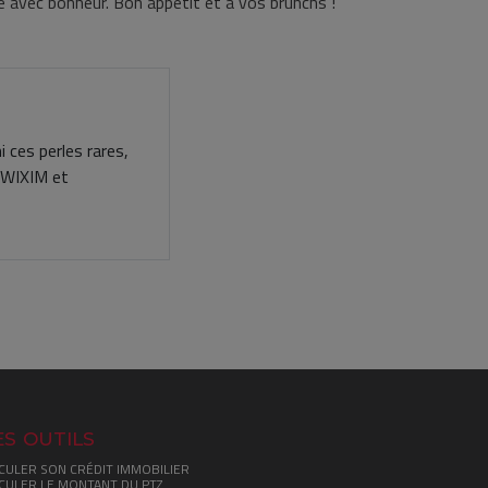
e avec bonheur. Bon appétit et à vos brunchs !
 ces perles rares,
SWIXIM et
s outils
CULER SON CRÉDIT IMMOBILIER
CULER LE MONTANT DU PTZ