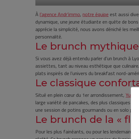
À
l’agence Andr’immo
,
notre équipe
est aussi dive
dynamique, une jeune étudiante en quête de bons 
apprécie la simplicité, nous avons déniché les me
personnalité.
Le brunch mythique
Si vous avez déjà entendu parler d’un brunch à Lyo
assiettes, tant au niveau esthétique que culinaire.
plats inspirés de l’univers du breakfast nord-am
Le classique confort
Situé en plein cœur du 1er arrondissement,
Yummy
large variété de pancakes, des plus classiques a
une session de potins gourmands ou en solo pour
Le brunch de la « f
Pour les plus fainéants, ou pour les lendemains dif