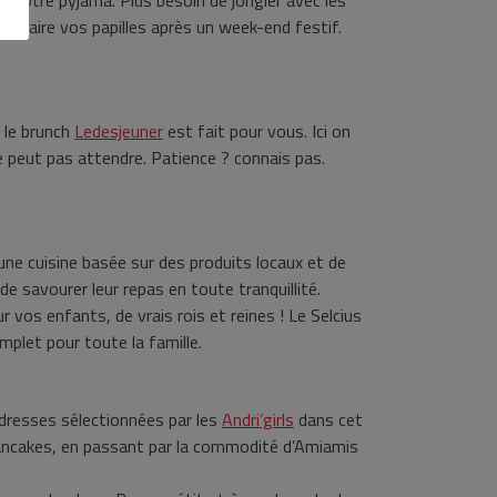
de votre pyjama. Plus besoin de jongler avec les
tisfaire vos papilles après un week-end festif.
, le brunch
Ledesjeuner
est fait pour vous. Ici on
e peut pas attendre. Patience ? connais pas.
 une cuisine basée sur des produits locaux et de
de savourer leur repas en toute tranquillité.
ur vos enfants, de vrais rois et reines ! Le Selcius
mplet pour toute la famille.
adresses sélectionnées par les
Andri’girls
dans cet
Pancakes, en passant par la commodité d’Amiamis