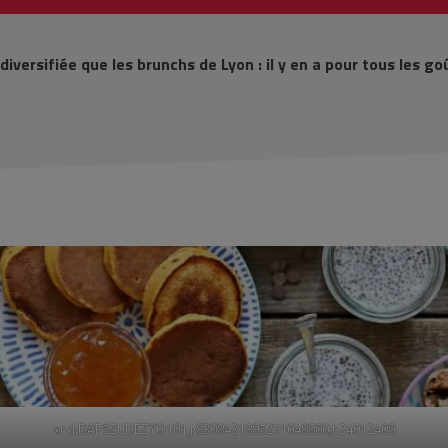
iversifiée que les brunchs de Lyon : il y en a pour tous les go
xr:d:DAF5ZUDEZY0:101,j:8308431895271048600,t:24012409