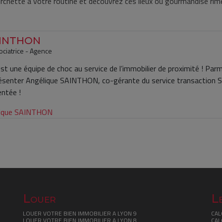
rchette à votre routine et découvrez ces lieux où gourmandise rim
AINTHON
ciatrice - Agence
t une équipe de choc au service de l’immobilier de proximité ! Parmi
résenter Angélique SAINTHON, co-gérante du service transaction 
entée !
élique SAINTHON
Louer
Le
LOUER VOTRE BIEN IMMOBILIER A LYON 9
CAL
LOUER VOTRE BIEN IMMOBILIER A LYON 8
CAL