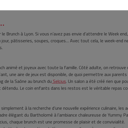
 à domicile, de quoi se régaler sans même avoir à quitter le confort 
vant de reprendre la semaine, Amiamis se charge de tout. De quoi sa
…
r le Brunch à Lyon. Si vous n’avez pas envie d’attendre le Week end
u jour, pâtisseries, soupes, croques… Avec tout cela, le week-end n
s.
nch animé et joyeux avec toute la famille. Côté adulte, on retrouve
ant, une aire de jeux est disponible, de quoi permettre aux parents 
ng de la Saône au brunch du
Selcius
. Un salon a été créé rien que po
 détendu. Le coin enfants dans les restos est le véritable repas co
implement à la recherche d’une nouvelle expérience culinaire, les 
u cadre élégant du Bartholomé à l’ambiance chaleureuse de Yummy 
cius, chaque brunch est une promesse de plaisir et de convivialité.