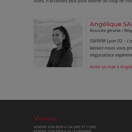
Alors, n’attendez plus pour donner un coup de fou
Angélique S
Associée gérante / Négo
SWIXIM Lyon 02 - c’es
laissez-nous vous p
négociatrice expérim
écrire un mail à Ang
Vendre
VENDRE SON BIEN A CALUIRE ET CUIRE
VENDRE SON BIEN A VILLEURBANNE