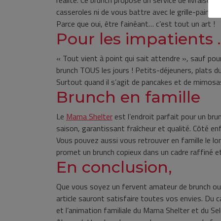
réalité. Ce brunch propose un service de livraison
casseroles ni de vous battre avec le grille-pain a
Parce que oui, être fainéant… c’est tout un art !
Pour les impatients 
« Tout vient à point qui sait attendre », sauf pou
brunch TOUS les jours ! Petits-déjeuners, plats d
Surtout quand il s’agit de pancakes et de mimosa
Brunch en famille
Le
Mama Shelter
est l’endroit parfait pour un bru
saison, garantissant fraîcheur et qualité. Côté enf
Vous pouvez aussi vous retrouver en famille le lo
promet un brunch copieux dans un cadre raffiné et
En conclusion,
Que vous soyez un fervent amateur de brunch ou s
article sauront satisfaire toutes vos envies. D
et l’animation familiale du Mama Shelter et du Sel