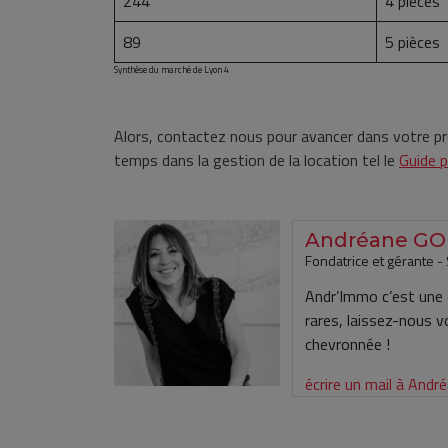
244
4 pièces
89
5 pièces
Synthèse du marché de Lyon 4
Alors, contactez nous pour avancer dans votre pr
temps dans la gestion de la location tel le
Guide p
Andréane G
Fondatrice et gérante -
Andr’Immo c’est une é
rares, laissez-nous 
chevronnée !
écrire un mail à An