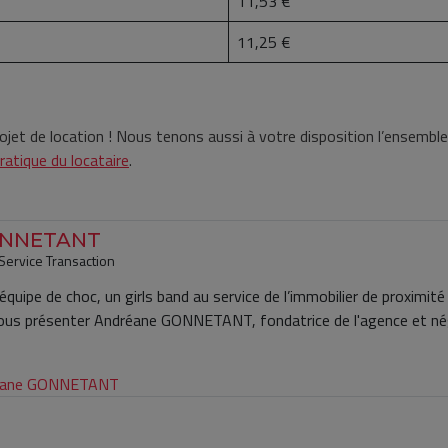
11,53 €
11,25 €
ojet de location ! Nous tenons aussi à votre disposition l’ensemb
ratique du locataire
.
ONNETANT
 Service Transaction
quipe de choc, un girls band au service de l’immobilier de proximité
vous présenter Andréane GONNETANT, fondatrice de l'agence et né
dréane GONNETANT