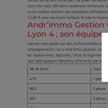
calmes de verdure ou de parc. De belles demeures
sont très rares (89 biens seulement référencés sur
ou les médias drainent une population d’étudiant
12,80 € pour une durée médiane de bail en hausse 
Andr’immo Gestion v
Lyon 4 ; son équipe e
Laissez vous guider par des professionnels exper
renseignements. Car si Andr’immo gestion vous in
les équipements, digicodes, l’état du logement e
Voici déjà quelques éléments référencés par nos e
Nb de biens
Type de 
470
1 pièce
863
2 pièces
691
3 pièces