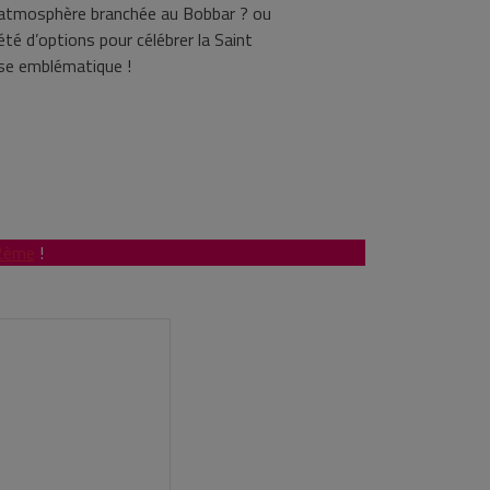
e atmosphère branchée au Bobbar ? ou
iété d’options pour célébrer la Saint
aise emblématique !
 2ème
!