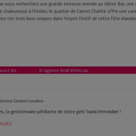
ue vous recherchiez une grande terrasse animée au Viktor Bar, un
 chaleureuse à l’Atelier, le quartier de Carnot Charité offre une var
rez ces trois lieux uniques dans l’esprit festif de cette fête irland
uvez les
Andri’girls
à l’agence Andr’immo au
5 place Carnot à Lyon
Service Gestion Locative
, la gestionnaire pétillante de notre girls' band immobilier !
a ALVES