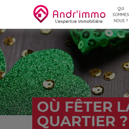
QUI
SOMMES
NOUS ?
OÙ FÊTER L
QUARTIER ?