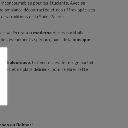
ts incontournables pour les étudiants. Avec sa
ne ambiance décontractée et des offres spéciales
des traditions de la Saint Patrick.
vec sa décoration
moderne
et ses cocktails
se des événements spéciaux, avec de la
musique
et chaleureuse
. Cet endroit est le refuge parfait
anales et de plats délicieux, pour célébrer cette
epas au Bobbar !