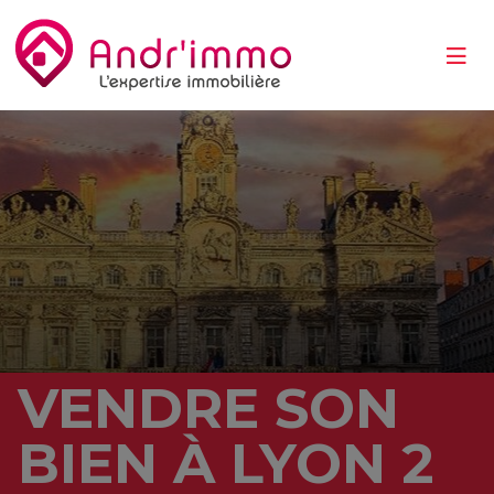
VENDRE SON
https://pixabay.com/fr/users/ben_kerckx-69781/?utm_source=link-
attribution&utm_medium=referral&utm_campaign=image&utm_content=1031832
BIEN À LYON 2