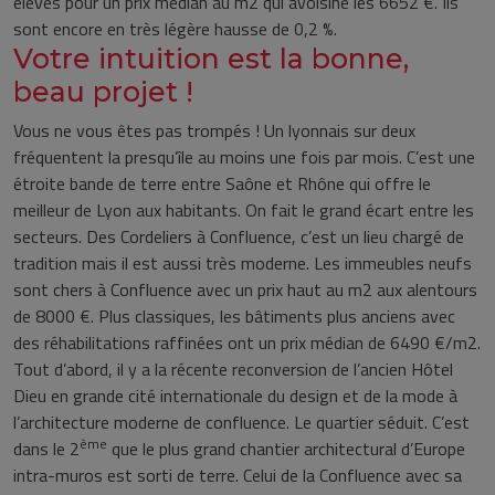
élevés pour un prix médian au m2 qui avoisine les 6652 €. Ils
sont encore en très légère hausse de 0,2 %.
Votre intuition est la bonne,
beau projet !
Vous ne vous êtes pas trompés ! Un lyonnais sur deux
fréquentent la presqu’île au moins une fois par mois. C’est une
étroite bande de terre entre Saône et Rhône qui offre le
meilleur de Lyon aux habitants. On fait le grand écart entre les
secteurs. Des Cordeliers à Confluence, c’est un lieu chargé de
tradition mais il est aussi très moderne. Les immeubles neufs
sont chers à Confluence avec un prix haut au m2 aux alentours
de 8000 €. Plus classiques, les bâtiments plus anciens avec
des réhabilitations raffinées ont un prix médian de 6490 €/m2.
Tout d’abord, il y a la récente reconversion de l’ancien Hôtel
Dieu en grande cité internationale du design et de la mode à
l’architecture moderne de confluence. Le quartier séduit. C’est
ème
dans le 2
que le plus grand chantier architectural d’Europe
intra-muros est sorti de terre. Celui de la Confluence avec sa