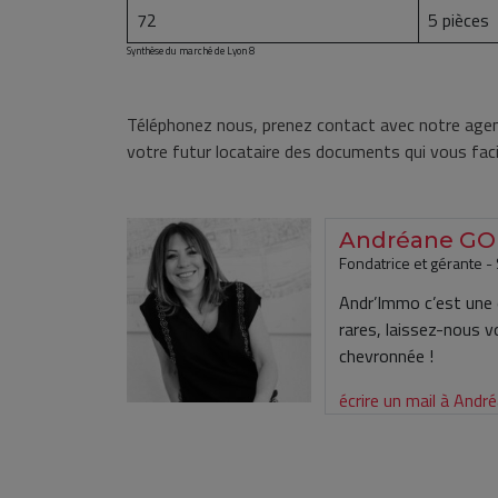
72
5 pièces
Synthèse du marché de Lyon 8
Téléphonez nous, prenez contact avec notre agen
votre futur locataire des documents qui vous facil
Andréane G
Fondatrice et gérante -
Andr’Immo c’est une é
rares, laissez-nous 
chevronnée !
écrire un mail à An