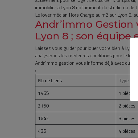
activement pour se loger. Le quartier Montplaisir,
immobilier à Lyon 8 notamment du studio ou de ty
Le loyer médian Hors Charge au m2 sur Lyon 8, sur
Andr’immo Gestion v
Lyon 8 ; son équipe e
Laissez vous guider pour louer votre bien à Lyon
analyserons les meilleures conditions pour le louer
Andr’immo gestion vous informe déjà avec quelqu
:
Nb de biens
Type de 
1465
1 pièce
2160
2 pièces
1642
3 pièces
435
4 pièces