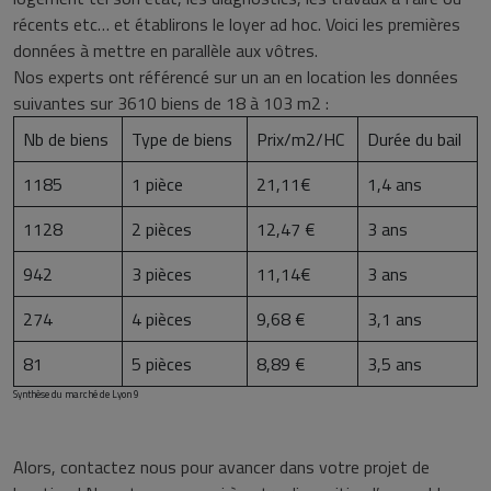
récents etc… et établirons le loyer ad hoc. Voici les premières
données à mettre en parallèle aux vôtres.
Nos experts ont référencé sur un an en location les données
suivantes sur 3610 biens de 18 à 103 m2 :
Nb de biens
Type de biens
Prix/m2/HC
Durée du bail
1185
1 pièce
21,11€
1,4 ans
1128
2 pièces
12,47 €
3 ans
942
3 pièces
11,14€
3 ans
274
4 pièces
9,68 €
3,1 ans
81
5 pièces
8,89 €
3,5 ans
Synthèse du marché de Lyon 9
Alors, contactez nous pour avancer dans votre projet de