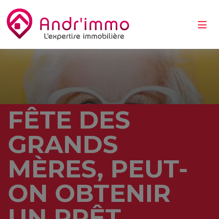
FÊTE DES
GRANDS
MÈRES, PEUT-
ON OBTENIR
UN PRÊT