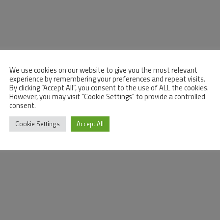
We use cookies on our website to give you the most relevant
experience by remembering your preferences and repeat visits.
By clicking “Accept All”, you consent to the use of ALL the cookies.
However, you may visit "Cookie Settings" to provide a controlled
consent.
Cookie Settings
Accept All