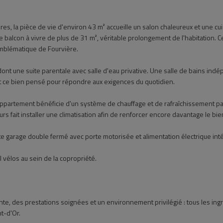
es, la pièce de vie d'environ 43 m² accueille un salon chaleureux et une c
 balcon à vivre de plus de 31 m², véritable prolongement de l'habitation. 
'emblématique de Fourvière.
dont une suite parentale avec salle d'eau privative. Une salle de bains ind
ce bien pensé pour répondre aux exigences du quotidien.
appartement bénéficie d'un système de chauffage et de rafraîchissement par 
eurs fait installer une climatisation afin de renforcer encore davantage le bi
te garage double fermé avec porte motorisée et alimentation électrique in
 vélos au sein de la copropriété.
, des prestations soignées et un environnement privilégié : tous les ingr
t-d'Or.