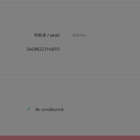
908 (€ / year)
Ademe
2469N2231487O
Air conditionné