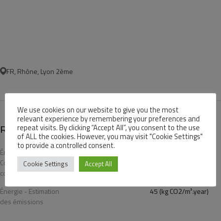
FR, Rhône, Lyon 2ème
We use cookies on our website to give you the most
relevant experience by remembering your preferences and
repeat visits. By clicking “Accept All”, you consent to the use
REGLEMENTATION :
of ALL the cookies. However, you may visit "Cookie Settings"
to provide a controlled consent.
Énergie -
205 (kWh/m².year)
Consommation
Cookie Settings
Accept All
conventionnelle
Énergie - Estimation
45 (kg CO2/m².year)
des émissions