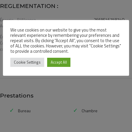
REGLEMENTATION :
Énergie - Référence
2669E1675874O
Ademe
We use cookies on our website to give you the most
relevant experience by remembering your preferences and
Énergie -
209 (kWh/m².year)
repeat visits. By clicking “Accept All”, you consent to the use
Consommation
of ALL the cookies. However, you may visit "Cookie Settings"
conventionnelle
to provide a controlled consent.
Cookie Settings
Accept All
Prestations
Bureau
Chambre