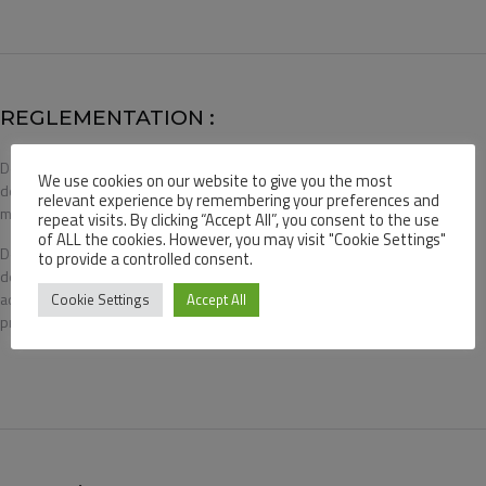
REGLEMENTATION :
Demande de
2
We use cookies on our website to give you the most
désignation d'un
relevant experience by remembering your preferences and
mandataire ad hoc
repeat visits. By clicking “Accept All”, you consent to the use
of ALL the cookies. However, you may visit "Cookie Settings"
Demande de
2
to provide a controlled consent.
désignation d'un
administrateur
Cookie Settings
Accept All
provisoire