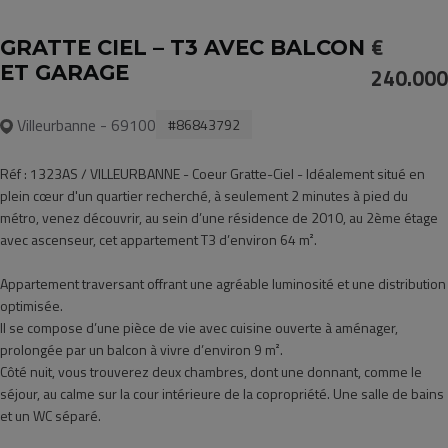
€
GRATTE CIEL – T3 AVEC BALCON
ET GARAGE
240.000
Villeurbanne - 69100
#86843792
Réf : 1323AS / VILLEURBANNE - Coeur Gratte-Ciel - Idéalement situé en
plein cœur d'un quartier recherché, à seulement 2 minutes à pied du
métro, venez découvrir, au sein d’une résidence de 2010, au 2ème étage
avec ascenseur, cet appartement T3 d’environ 64 m².
Appartement traversant offrant une agréable luminosité et une distribution
optimisée.
Il se compose d’une pièce de vie avec cuisine ouverte à aménager,
prolongée par un balcon à vivre d’environ 9 m².
Côté nuit, vous trouverez deux chambres, dont une donnant, comme le
séjour, au calme sur la cour intérieure de la copropriété. Une salle de bains
et un WC séparé.