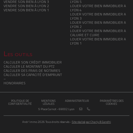
VENDRE SON BIEN À LYON 3
LYON 5
VENDRE SON BIEN À LYON 2
LOUER VOTRE BIEN IMMOBILIER A
VENDRE SON BIEN À LYON 1
LYON 4
LOUER VOTRE BIEN IMMOBILIER A
LYON 3
LOUER VOTRE BIEN IMMOBILIER A
LYON 2
LOUER VOTRE BIEN IMMOBILIER A
CALUIRE ET CUIRE
LOUER VOTRE BIEN IMMOBILIER A
LYON 1
Les outils
CALCULER SON CRÉDIT IMMOBILIER
CALCULER LE MONTANT DU PTZ
CALCULER DES FRAIS DE NOTAIRES
CALCULER SA CAPACITÉ D’EMPRUNT
–
HONORAIRES
POLITIQUE DE
MENTIONS
ADMINISTRATEUR
PARAMÈTRES DES
CONFIDENTIALITÉ
LÉGALES
COOKIES
5 Place Carnot - 69002 Lyon
Andr'immo 2026 Tous droits réservés -
Site réalisé par Charly & Gandhi