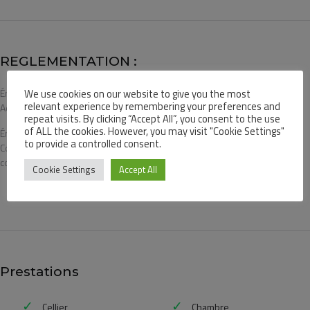
REGLEMENTATION :
We use cookies on our website to give you the most
Énergie - Référence
2569E4011899Q
relevant experience by remembering your preferences and
Ademe
repeat visits. By clicking “Accept All”, you consent to the use
of ALL the cookies. However, you may visit "Cookie Settings"
Énergie -
99 (kWh/m².year)
to provide a controlled consent.
Consommation
conventionnelle
Cookie Settings
Accept All
Prestations
Cellier
Chambre