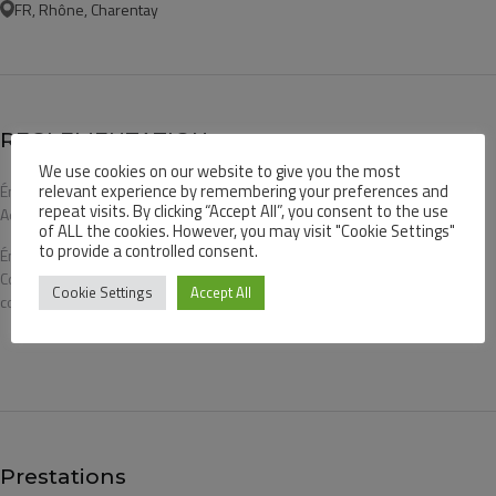
FR, Rhône, Charentay
REGLEMENTATION :
We use cookies on our website to give you the most
relevant experience by remembering your preferences and
Énergie - Référence
2669E1376014M
repeat visits. By clicking “Accept All”, you consent to the use
Ademe
of ALL the cookies. However, you may visit "Cookie Settings"
to provide a controlled consent.
Énergie -
317 (kWh/m².year)
Consommation
Cookie Settings
Accept All
conventionnelle
Prestations