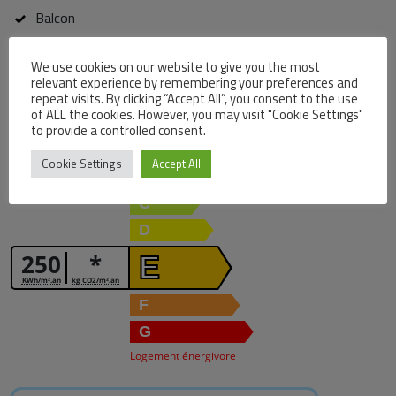
Balcon
We use cookies on our website to give you the most
Diagnostique énergétique
relevant experience by remembering your preferences and
repeat visits. By clicking “Accept All”, you consent to the use
Diagnostic de performance énergétique
of ALL the cookies. However, you may visit "Cookie Settings"
to provide a controlled consent.
Logement économe
A
Cookie Settings
Accept All
B
C
D
250
*
E
KWh/m².an
kg CO2/m².an
F
G
Logement énergivore