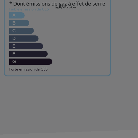
* Dont émissions de gaz à effet de serre
KgéqCO2 / m².an
Faible émission de GES
A
B
C
D
E
F
G
Forte émission de GES