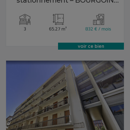
stationnement – BOURGOIN
JALLIEU
3
65.27 m²
832 € / mois
voir ce bien