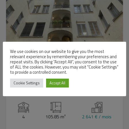
We use cookies on our website to give you the most
relevant experience by remembering your preferences and
repeat visits. By clicking “Accept All”, you consent to the use
of ALL the cookies. However, you may visit "Cookie Settings"
to provide a controlled consent.
Bureaux de 105.85m² – LYON 01
Cookie Settings
Accept All
HOTEL DE VILLE
4
105.85 m²
2 641 € / mois