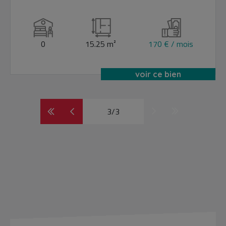
Lyon 02
0
15.25 m²
170 € / mois
voir ce bien
3/3