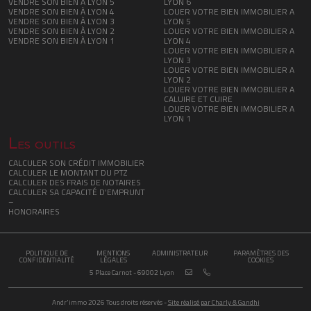
VENDRE SON BIEN À LYON 5
LYON 6
VENDRE SON BIEN À LYON 4
LOUER VOTRE BIEN IMMOBILIER A
VENDRE SON BIEN À LYON 3
LYON 5
VENDRE SON BIEN À LYON 2
LOUER VOTRE BIEN IMMOBILIER A
VENDRE SON BIEN À LYON 1
LYON 4
LOUER VOTRE BIEN IMMOBILIER A
LYON 3
LOUER VOTRE BIEN IMMOBILIER A
LYON 2
LOUER VOTRE BIEN IMMOBILIER A
CALUIRE ET CUIRE
LOUER VOTRE BIEN IMMOBILIER A
LYON 1
Les outils
CALCULER SON CRÉDIT IMMOBILIER
CALCULER LE MONTANT DU PTZ
CALCULER DES FRAIS DE NOTAIRES
CALCULER SA CAPACITÉ D’EMPRUNT
–
HONORAIRES
POLITIQUE DE
MENTIONS
ADMINISTRATEUR
PARAMÈTRES DES
CONFIDENTIALITÉ
LÉGALES
COOKIES
5 Place Carnot - 69002 Lyon
Andr'immo 2026 Tous droits réservés -
Site réalisé par Charly & Gandhi